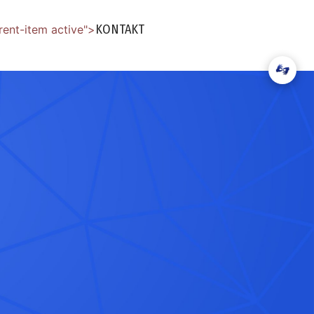
KONTAKT
rent-item active">